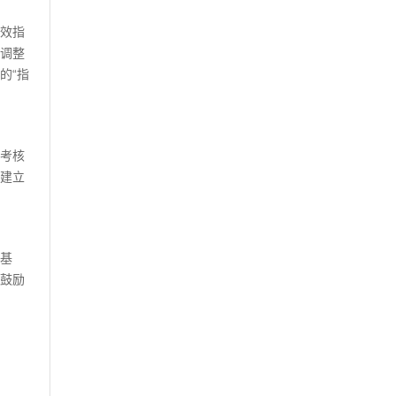
效指
调整
的
“指
考核
建立
基
鼓励