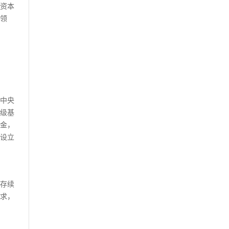
资本
领
中央
级基
金，
设立
存续
求，