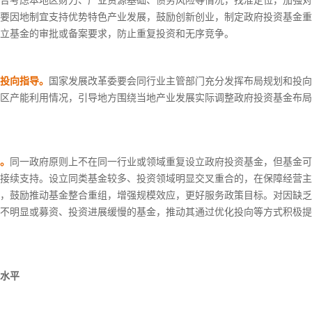
合考虑本地区财力、产业资源基础、债务风险等情况，找准定位，加强对
要因地制宜支持优势特色产业发展，鼓励创新创业，制定政府投资基金重
立基金的审批或备案要求，防止重复投资和无序竞争。
投向指导。
国家发展改革委要会同行业主管部门充分发挥布局规划和投向
区产能利用情况，引导地方围绕当地产业发展实际调整政府投资基金布局
。
同一政府原则上不在同一行业或领域重复设立政府投资基金，但基金可
接续支持。设立同类基金较多、投资领域明显交叉重合的，在保障经营主
，鼓励推动基金整合重组，增强规模效应，更好服务政策目标。对因缺乏
不明显或募资、投资进展缓慢的基金，推动其通过优化投向等方式积极提
水平