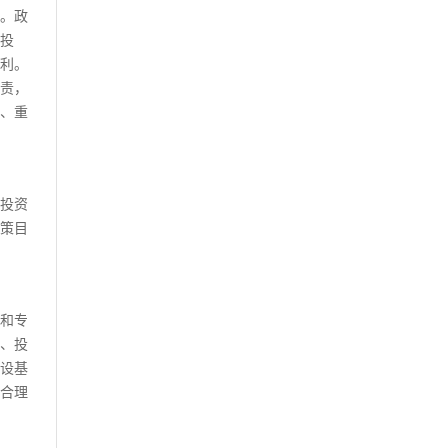
。政
投
利。
责，
、重
投资
策目
和专
、投
设基
合理