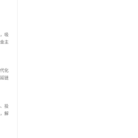
，吸
金主
代化
延链
、投
，解