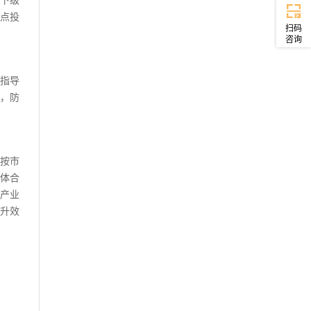
下级
点投
扫码
咨询
指导
，防
按市
体合
产业
升效