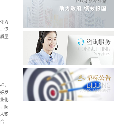
化方
、促
质量
神，
好发
业化
，防
人积
合